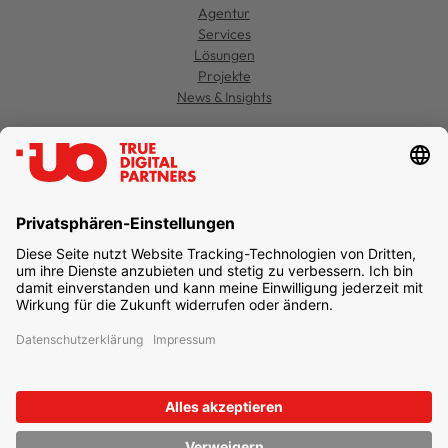
Agentur
Services
Lösungen
Projekte
News & Insights
Kontakt
Jobs
Support
Datenschutz
Einstellungen
Impressum
Newsletter abonnieren
unternehmen online GmbH & Co. KG
UO TRUE DIGITAL PARTNERS
Freie-Vogel-Straße 371
44269 Dortmund
T
+49 231 477 379-100