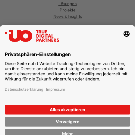
Lösungen
Projekte
News & Insights
Kontakt
Jobs
Support
Datenschutz
Einstellungen
Impressum
Newsletter abonnieren
unternehmen online GmbH & Co. KG
UO TRUE DIGITAL PARTNERS
Freie-Vogel-Straße 371
44269 Dortmund
T
+49 231 477 379-100
info@unternehmen.online