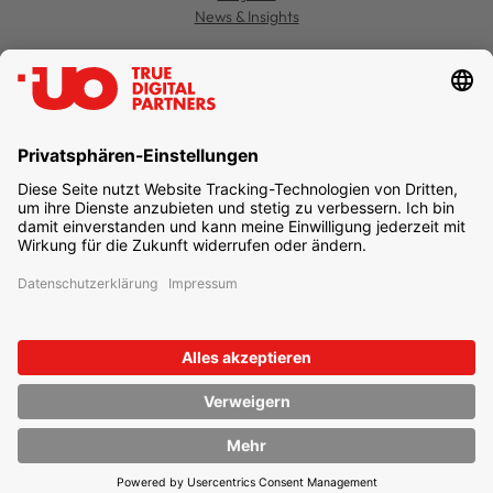
News & Insights
Kontakt
Jobs
Support
Datenschutz
Einstellungen
Impressum
Newsletter abonnieren
unternehmen online GmbH & Co. KG
UO TRUE DIGITAL PARTNERS
Freie-Vogel-Straße 371
44269 Dortmund
T
+49 231 477 379-100
info@unternehmen.online