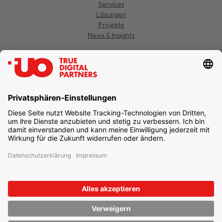
Services
Lösungen
Projekte
News & Insights
Kontakt
Jobs
Support
Datenschutz
Einstellungen
Impressum
Newsletter abonnieren
unternehmen online GmbH & Co. KG
UO TRUE DIGITAL PARTNERS
Freie-Vogel-Straße 371
44269 Dortmund
T
+49 231 477 379-100
info@unternehmen.online