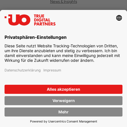
News & Insights
Kontakt
Jobs
Support
Datenschutz
Einstellungen
Impressum
Newsletter abonnieren
unternehmen online GmbH & Co. KG
UO TRUE DIGITAL PARTNERS
Freie-Vogel-Straße 371
44269 Dortmund
T
+49 231 477 379-100
info@unternehmen.online