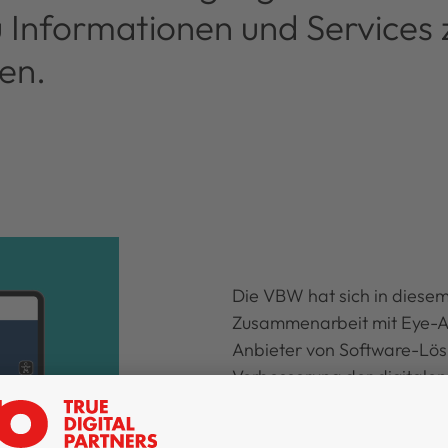
 Informationen und Services 
en.
Die VBW hat sich in dies
Zusammenarbeit mit Eye-A
Anbieter von Software-Lös
Verbesserung der digitalen 
Webauftritt des Bochume
erreicht im Eye-Able Report