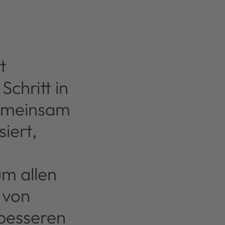
t
chritt in
Gemeinsam
iert,
m allen
 von
 besseren