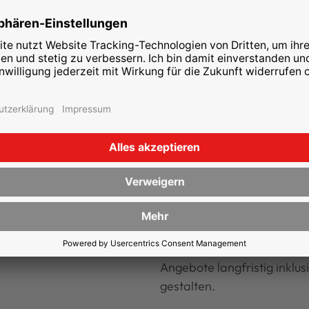
99 Prozent in Bezug auf digi
Wir freuen uns über das Ve
sowie langjährige Zusamm
Projekt zeigt, wie konseque
Barrieren abbauen und ne
Nutzerfreundlichkeit setze
Neben der Umsetzung nach
auch Optimierungen nach w
und Standards um. Von den
Accessibility Guidelines (W
branchenspezifischen Anfo
jedem Projekt die passende
Angebote langfristig inklus
gestalten.