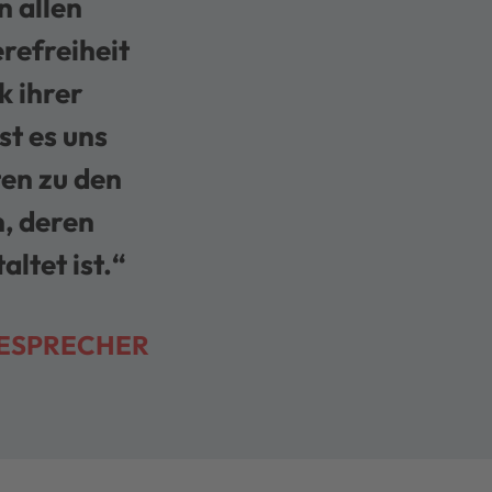
n allen
refreiheit
k ihrer
st es uns
ten zu den
, deren
ltet ist.“
ESPRECHER