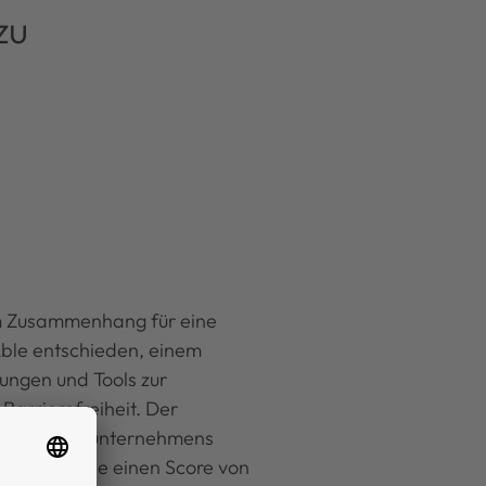
zu
em Zusammenhang für eine
ble entschieden, einem
ungen und Tools zur
Barrierefreiheit. Der
r Wohnungsunternehmens
 mittlerweile einen Score von