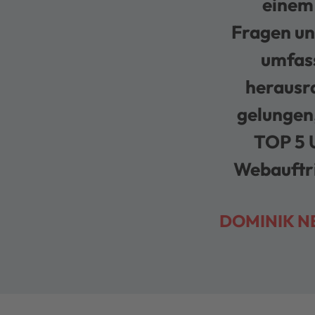
einem 
Fragen un
umfass
herausra
gelungen,
TOP 5 
Webauftri
DOMINIK 