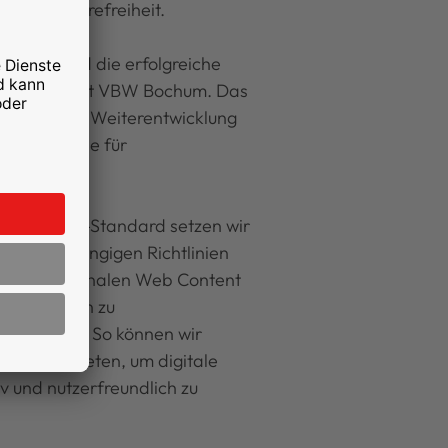
tale Barrierefreiheit.
rtrauen und die erfolgreiche
enarbeit mit VBW Bochum. Das
nte digitale Weiterentwicklung
ue Maßstäbe für
n kann.
 Eye-Able-Standard setzen wir
eiteren gängigen Richtlinien
 internationalen Web Content
CAG) bis hin zu
rderungen. So können wir
 Lösung bieten, um digitale
iv und nutzerfreundlich zu