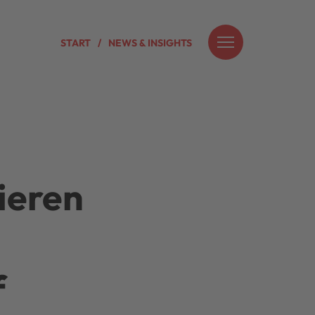
START
NEWS & INSIGHTS
ieren
f