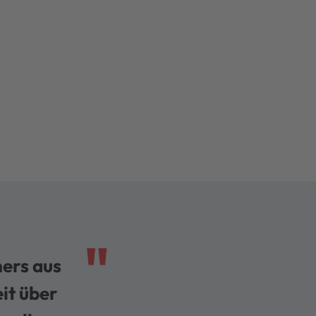
ners aus
it über