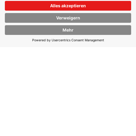
Gemeinsam mit wirDesign entwickelte
UO die neue Webseite für Europas
führende Energiebörse. Während
wirDesign für Konzeption und Design
verantwortlich war, übernahm UO die
TYPO3-Umsetzung sowie das Hosting.