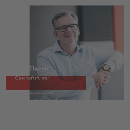
Mike Therolf
Geschäftsführer
T +49(0) 231 477 379-111
therolf@unternehmen.online