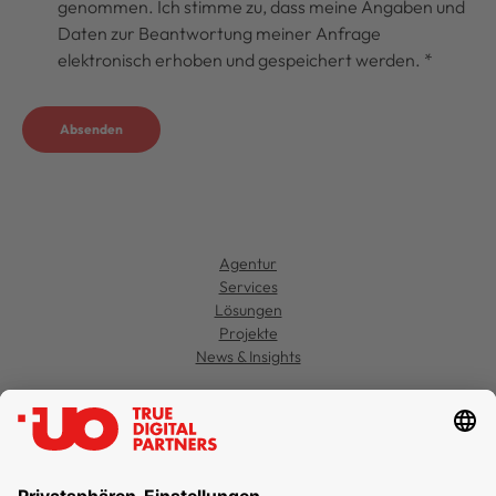
genommen. Ich stimme zu, dass meine Angaben und
Daten zur Beantwortung meiner Anfrage
elektronisch erhoben und gespeichert werden.
*
Absenden
Agentur
Services
Lösungen
Projekte
News & Insights
Kontakt
Jobs
Support
Datenschutz