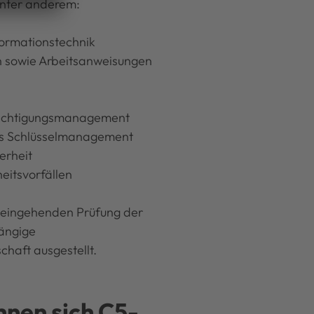
unter anderem:
formationstechnik
en sowie Arbeitsanweisungen
t
erechtigungsmanagement
as Schlüsselmanagement
erheit
eitsvorfällen
r eingehenden Prüfung der
hängige
chaft ausgestellt.
nen sich C5-