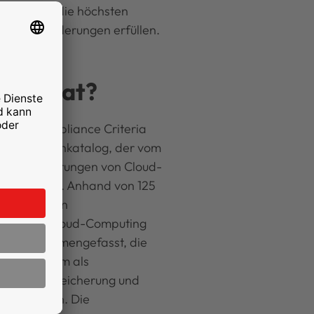
e Lösungen die höchsten
rheitsanforderungen erfüllen.
5-Testat?
uting Compliance Criteria
rter Kriterienkatalog, der vom
heitsanforderungen von Cloud-
kelt wurde. Anhand von 125
ieten werden
 sicheres Cloud-Computing
ungen zusammengefasst, die
n müssen, um als
 für die Speicherung und
n zu gelten. Die