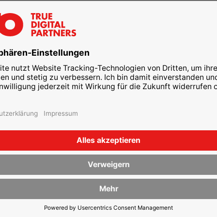
Zertifikat beweist, dass di
Datenschutz- und IT-Siche
Was ist das C
Das C5-Testat (Cloud Comp
Catalogue) ist ein detaillie
BSI speziell für die Sicher
Computing-Diensten entwic
Kriterien in 17 Themengeb
Mindestanforderungen für
spezifiziert und Anforder
Cloud-Dienstleister erfülle
vertrauenswürdiger Partner
Verarbeitung sensibler Date