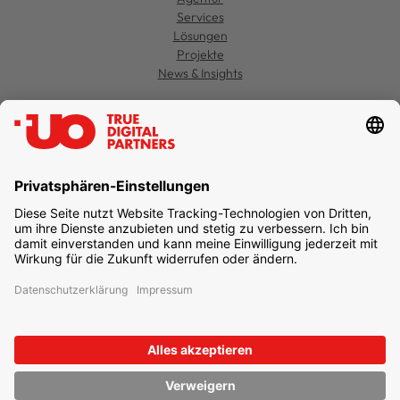
Services
Lösungen
Projekte
News & Insights
Kontakt
Jobs
Support
Datenschutz
Einstellungen
Impressum
Newsletter abonnieren
unternehmen online GmbH & Co. KG
UO TRUE DIGITAL PARTNERS
Freie-Vogel-Straße 371
44269 Dortmund
T
+49 231 477 379-100
info@unternehmen.online